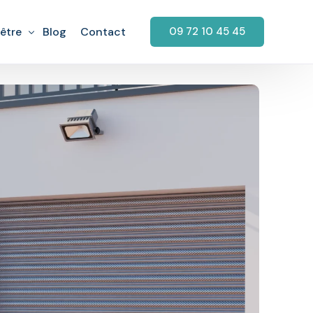
être
Blog
Contact
09 72 10 45 45
garage
aration Fenêtre
rage
retien Fenêtre
arage
tallation fenêtre PVC
rage