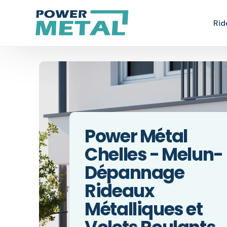
Rid
Ent
Rép
Déb
Power Métal
Mot
Chelles - Melun-
Dép
Dépannage
Ins
Rideaux
Métalliques et