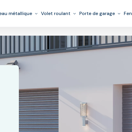
eau métallique
Volet roulant
Porte de garage
Fen
retien rideau métallique
Réparation volet roulant
Motorisation porte de 
Rép
aration rideau métallique
motorisation volet roulant
Dépannage porte de ga
Ent
locage rideau métallique
Dépannage volet roulant
Installation porte de g
Ins
orisation rideau métallique
Installation volet roulant
Réparation Porte de ga
annage rideau métallique
tallation rideau métallique