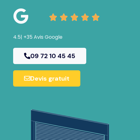





4.5| +35 Avis Google
09 72 10 45 45
Devis gratuit