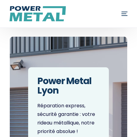
Rideau métallique
Volet roulant
Porte de garage
Power Metal
Fenêtre
Lyon
Blog
Réparation express,
sécurité garantie : votre
Contact
rideau métallique, notre
priorité absolue !