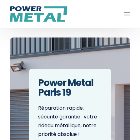
Rideau métallique
Volet roulant
Porte de garage
Power Metal
Fenêtre
Paris 19
Blog
Réparation rapide,
sécurité garantie : votre
Contact
rideau métallique, notre
priorité absolue !