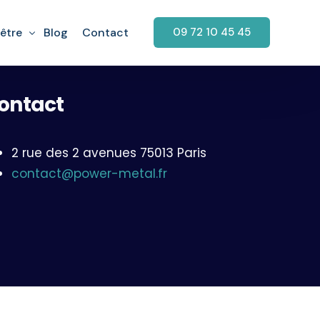
être
Blog
Contact
09 72 10 45 45
ontact
garage
aration Fenêtre
rage
retien Fenêtre
2 rue des 2 avenues 75013 Paris
arage
tallation fenêtre PVC
contact@power-metal.fr
rage