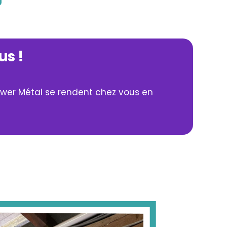
angement du moteur du rideau
ris 12eme
er un moteur endommagé de votre grille
us !
ocage du rideau métallique pourrait être
 moteur.
Dans ce cas, le remplacement
il est essentiel pour rétablir le
Power Métal se rendent chez vous en
 store métallique. Mais avant d’envisager
eur, un diagnostic approfondi doit être
il est à l’origine du blocage.
Le recours à
t la meilleure solution pour éviter
 de votre rideau de magasin.
En
eurs de
dépannage rideau métallique
 pouvez profiter d’une réparation de
modèles et marques de rideaux. Vous
otre service de motorisation de rideaux