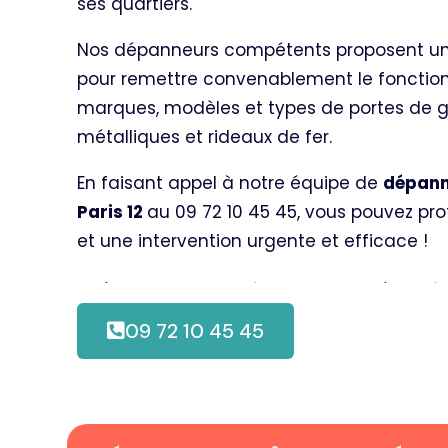
ses quartiers.
Nos dépanneurs compétents proposent une
pour remettre convenablement le fonctio
marques, modèles et types de portes de ga
métalliques et rideaux de fer.
En faisant appel à notre équipe de
dépann
Paris 12
au 09 72 10 45 45, vous pouvez prof
et une intervention urgente et efficace !
Dépannage rideaux métalliq
(75012)
09 72 10 45 45
Votre rideau de fer est-il bloqué à la suite
d’effraction ou de sabotage ? Malgré ses q
métallique subit parfois une panne souda