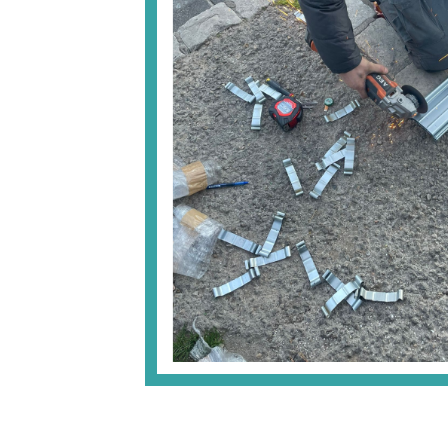
Une défaillance de l’axe d’enroulement
métallique;
Une détérioration dans le boîtier de
de protection;
Lorsqu’il s’agit de protéger les biens de
ou habitations, il est préférable de conta
serrurier qualifié de
dépannage rideau méta