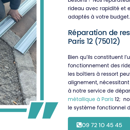
besoins !
Nos réparateur
 d’une grille
rideau avec rapidité et e
adaptés à votre budget
 commande d’un rideau
Réparation de res
Paris 12 (75012)
 vos commerces, magasins
cter rapidement notre
Bien qu’ils constituent 
llique Paris 12
.
fonctionnement des rid
les boîtiers à ressort p
alignement, nécessitant
à notre service de dép
métallique à Paris
12; no
le système fonctionnel d
métal.
09 72 10 45 45