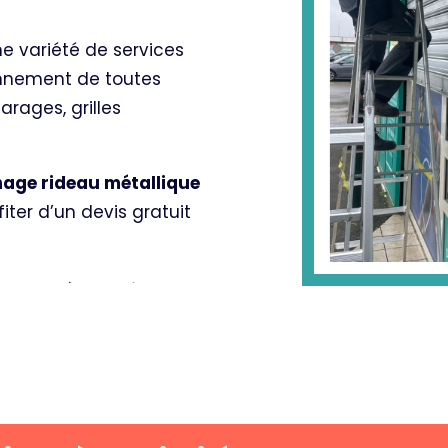
 variété de services
nnement de toutes
rages, grilles
age rideau métallique
iter d’un devis gratuit
ues à Paris 12
 d’une tentative
ualités, un rideau
ine au niveau de son