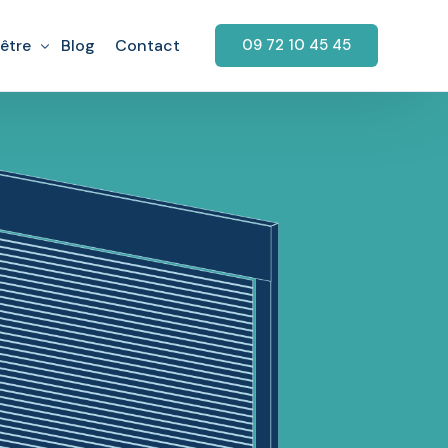
être
Blog
Contact
09 72 10 45 45
garage
aration Fenêtre
rage
retien Fenêtre
arage
tallation fenêtre PVC
rage