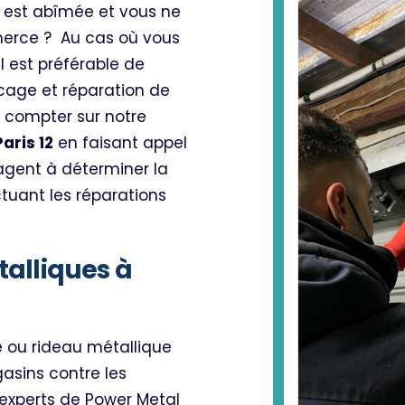
e est abîmée et vous ne
métalliques si vous voul
merce ?
Au cas où vous
il est préférable de
cage et réparation de
 compter sur notre
aris 12
en faisant appel
ngagent à déterminer la
tuant les réparations
talliques à
e ou rideau métallique
sins contre les
 experts de Power Metal