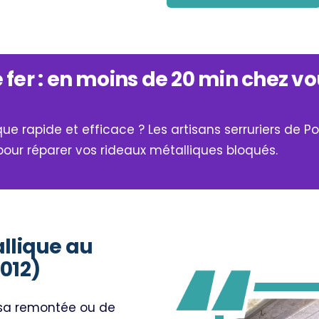
Réparation et ch
métallique sur Pa
Vous souhaitez remplac
er : en moins de 20 min chez vo
ou rideau de fer ? Un bl
causé par une panne du
du moteur de votre appare
e rapide et efficace ? Les artisans serruriers de 
fonctionnement de votre
our réparer vos rideaux métalliques bloqués.
de poser un nouveau mot
réalisé pour déterminer s’
un serrurier à Paris 12 es
d’aggraver la situation
llique au
contactant nos réparat
012)
métallique Paris 12
,
vous
qualité de tous types, 
e sa remontée ou de
pouvez aussi consulter n