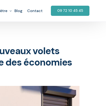
être
Blog
Contact
09 72 10 45 45
garage
aration Fenêtre
rage
retien Fenêtre
uveaux volets
arage
tallation fenêtre PVC
ire des économies
rage