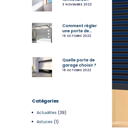
peut-il impacter
3 NOVEMBRE 2022
ma facture
d’énergie ?
Comment régler
une porte de
garage
19 OCTOBRE 2022
sectionnelle ?
Quelle porte de
garage choisir ?
18 OCTOBRE 2022
Catégories
Actualites
(39)
Astuces
(1)