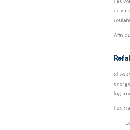
Les vo
aussi 
roulan
Afin qu
Refa
Si vou
énergé
logem
Les tr
La