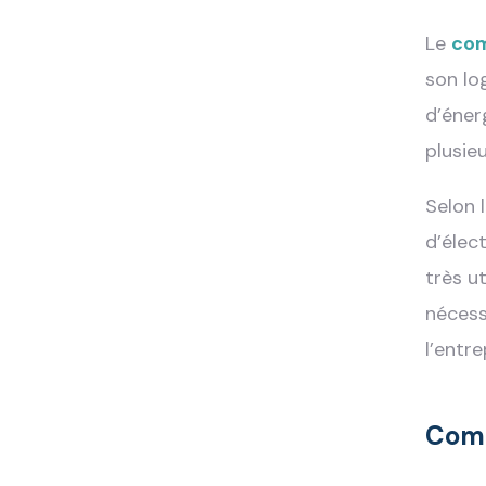
Le
com
son lo
d’éner
plusie
Selon 
d’élec
très ut
nécess
l’entre
Comm