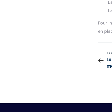
L
L
Pour i
en pla
ART
Le
mé
pl