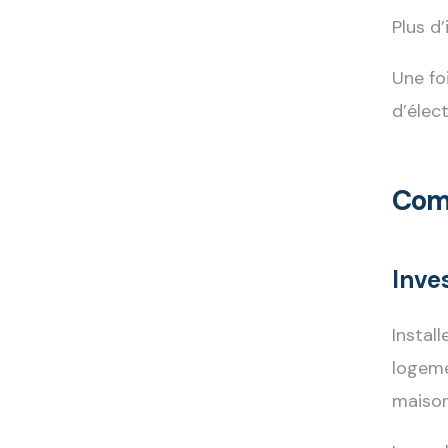
Plus d
Une foi
d’élec
Com
Inve
Install
logeme
maison