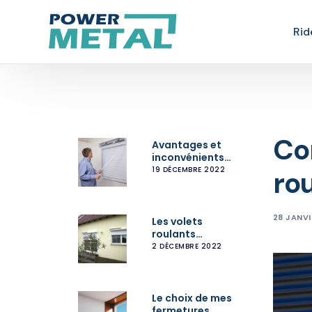
Rid
Ent
Rép
Co
Avantages et
Déb
inconvénients
des volets
19 DÉCEMBRE 2022
rou
Mot
roulants VS
volets manuels
Dép
28 JANVI
Les volets
Ins
roulants
solaires sont-ils
2 DÉCEMBRE 2022
fiables ?
Le choix de mes
fermetures