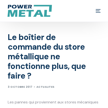
Rideau métallique
Le boîtier de
Volet roulant
commande du store
métallique ne
Porte de garage
fonctionne plus, que
Fenêtre
faire ?
Blog
3 OCTOBRE 2017
ACTUALITES
Contact
Les pannes qui proviennent aux stores mécaniques