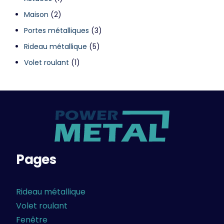
Maison
(2)
Portes métalliques
(3)
Rideau métallique
(5)
Volet roulant
(1)
Pages
Rideau métallique
Volet roulant
Fenêtre