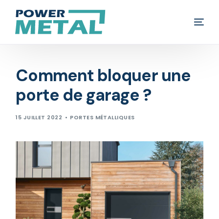
Rideau métallique
Comment bloquer une
Volet roulant
porte de garage ?
Porte de garage
15 JUILLET 2022
PORTES MÉTALLIQUES
Fenêtre
Blog
Contact